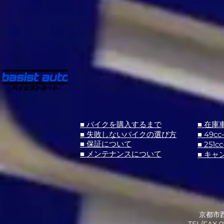
■ バイクを購入するまで
■ 在庫
■ 失敗しないバイクの選び方
■ 49cc
■ 251cc
■ 保証について
■ メンテナンスについて
■ キャ
京都市西