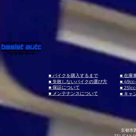
■ バイクを購入するまで
■ 在庫
■ 失敗しないバイクの選び方
■ 49cc
■ 251cc
■ 保証について
■ メンテナンスについて
■ キャ
京都市西