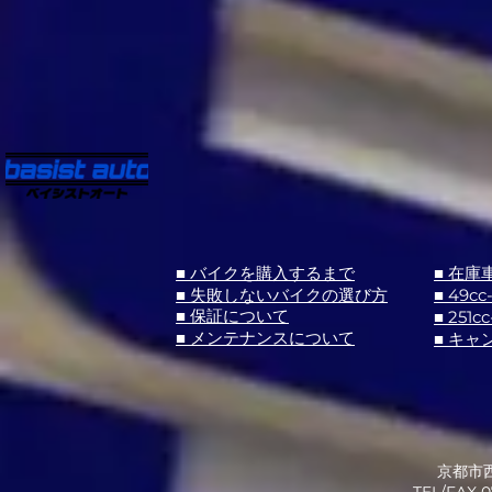
■ バイクを購入するまで
■ 在庫
■ 失敗しないバイクの選び方
■ 49cc
■ 251cc
■ 保証について
■ メンテナンスについて
■ キャ
京都市西