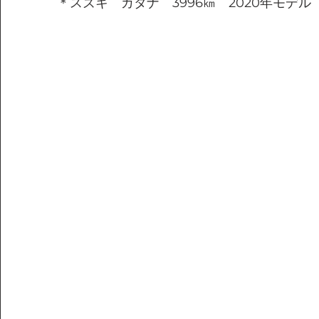
＊スズキ　カタナ　3996㎞　2020年モデル