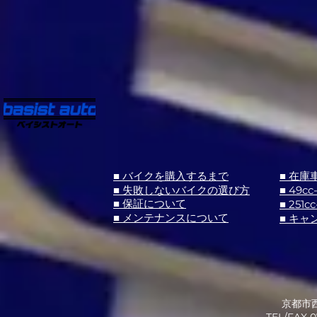
■ バイクを購入するまで
■ 在庫
■ 失敗しないバイクの選び方
■ 49cc
■ 251cc
■ 保証について
■ メンテナンスについて
■ キャ
京都市西