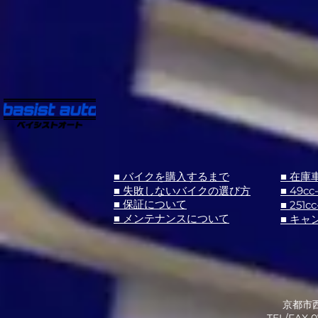
■ バイクを購入するまで
■ 在庫
■ 失敗しないバイクの選び方
■ 49cc
■ 251cc
■ 保証について
■ メンテナンスについて
■ キャ
京都市西