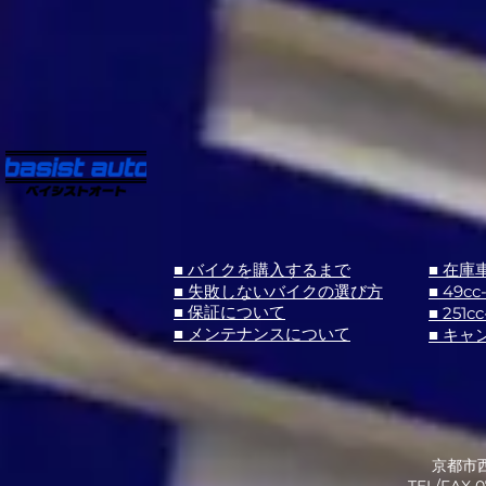
■ バイクを購入するまで
■ 在庫
■ 失敗しないバイクの選び方
■ 49cc
■ 251cc
■ 保証について
■ メンテナンスについて
■ キャ
京都市西