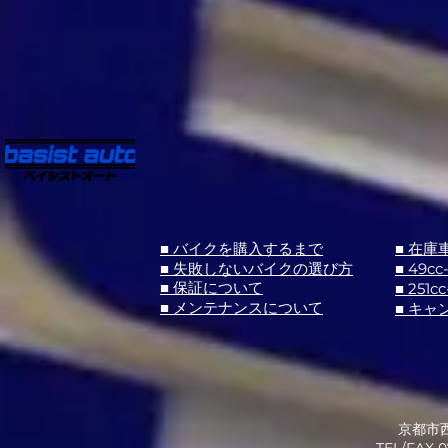
■ バイクを購入するまで
■ 在庫
■ 失敗しないバイクの選び方
■ 49cc
■ 251cc
■ 保証について
■ メンテナンスについて
■ キャ
京都市西