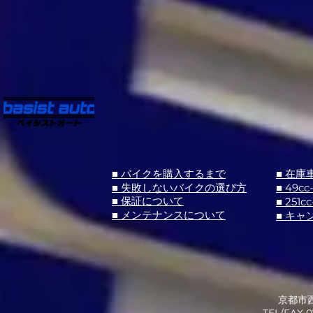
■ バイクを購入するまで
■ 在庫
■ 失敗しないバイクの選び方
■ 49cc
■ 251cc
■ 保証について
■ メンテナンスについて
■ キャ
京都市西