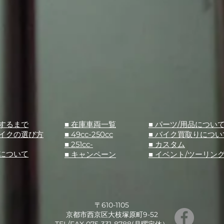
入するまで
■ 在庫車両一覧
■ パーツ/用品につい
バイクの選び方
■ 49cc-250cc
​■ バイク買取りについ
■ 251cc-
​■ カスタム
スについて
■ キャンペーン
​■ イベント/ツーリン
〒610-1105
京都市西京区大枝塚原町9-52