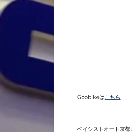
Goobikeは
こちら
ベイシストオート京都