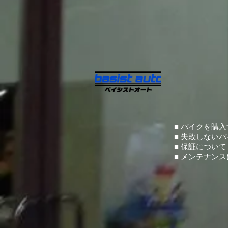
■ バイクを購
■ 失敗しない
■ 保証について
■ メンテナン