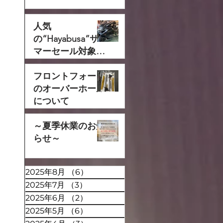
人気
の“Hayabusa”サ
マーセール対象で
す‼
フロントフォーク
のオーバーホール
について
～夏季休業のお知
らせ～
2025年8月
（6）
6件の記事
2025年7月
（3）
3件の記事
2025年6月
（2）
2件の記事
2025年5月
（6）
6件の記事