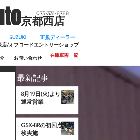
uto
075-331-8788
京都西店
​
SUZUKI 正規ディーラー
規取扱店/オフロードエントリーショップ
在庫車両一覧
介
お問い合わせ
最新記事
8月19日(火)より
通常営業
GSX-8Rの初回点
検実施