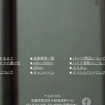
入するまで
■ 在庫車両一覧
■ パーツ/用品につい
バイクの選び方
■ 49cc-250cc
​■ バイク買取りについ
■ 251cc-
​■ カスタム
スについて
■ キャンペーン
​■ イベント/ツーリン
〒610-1105
京都市西京区大枝塚原町9-52