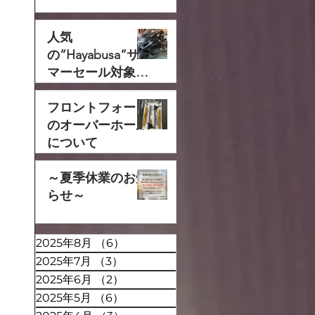
人気
の“Hayabusa”サ
マーセール対象で
す‼
フロントフォーク
のオーバーホール
について
～夏季休業のお知
らせ～
2025年8月
（6）
6件の記事
2025年7月
（3）
3件の記事
2025年6月
（2）
2件の記事
2025年5月
（6）
6件の記事