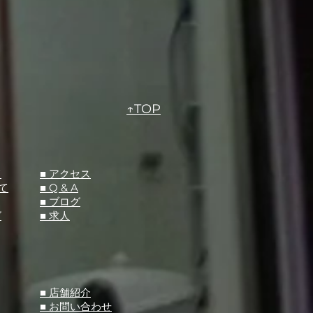
↑TOP
て
​■ アクセス
て
■ Q &
A
​■ ブログ
グ
​■ 求人
​■ 店舗紹介
■ お問い合わせ