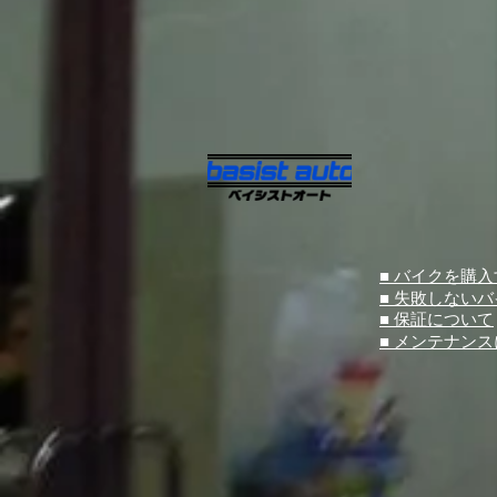
■ バイクを購
■ 失敗しない
■ 保証について
■ メンテナン