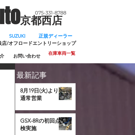
uto
075-331-8788
京都西店
​
SUZUKI 正規ディーラー
規取扱店/オフロードエントリーショップ
在庫車両一覧
介
お問い合わせ
最新記事
8月19日(火)より
通常営業
GSX-8Rの初回点
検実施