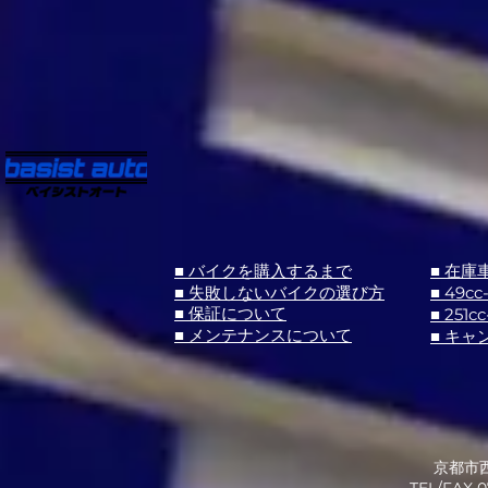
■ バイクを購入するまで
■ 在庫
■ 失敗しないバイクの選び方
■ 49cc
■ 251cc
■ 保証について
■ メンテナンスについて
■ キャ
京都市西