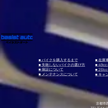
■ バイクを購入するまで
■ 在庫
■ 失敗しないバイクの選び方
■ 49cc
■ 251cc
■ 保証について
■ メンテナンスについて
■ キャ
京都市西