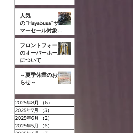
人気
の“Hayabusa”サ
マーセール対象で
す‼
フロントフォーク
のオーバーホール
について
～夏季休業のお知
らせ～
2025年8月
（6）
6件の記事
2025年7月
（3）
3件の記事
2025年6月
（2）
2件の記事
2025年5月
（6）
6件の記事