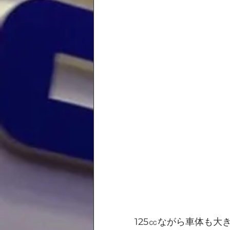
125㏄ながら車体も