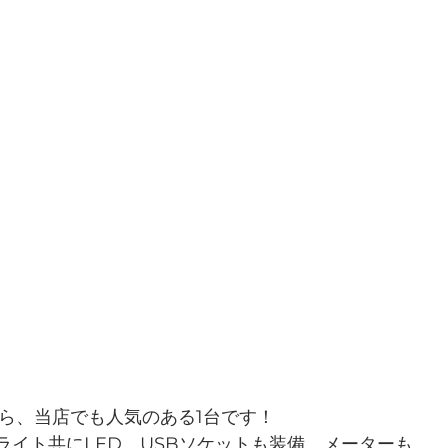
から、当店でも人気のある1台です！
ライト共にLED、USBソケットも装備、メーターも