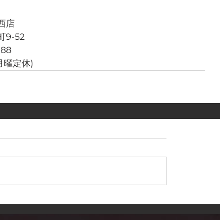
西店
9-52
788
週月曜定休)