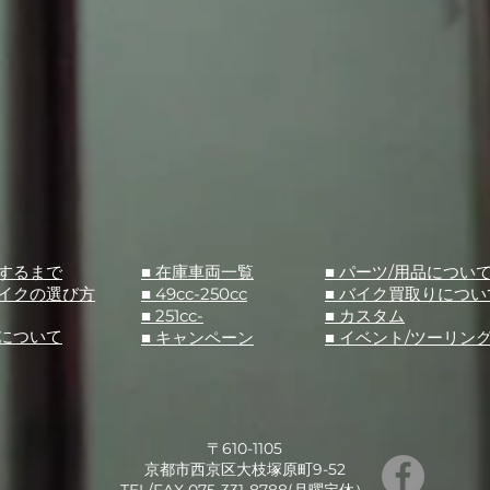
入するまで
■ 在庫車両一覧
■ パーツ/用品につい
バイクの選び方
■ 49cc-250cc
​■ バイク買取りについ
■ 251cc-
​■ カスタム
スについて
■ キャンペーン
​■ イベント/ツーリン
〒610-1105
京都市西京区大枝塚原町9-52