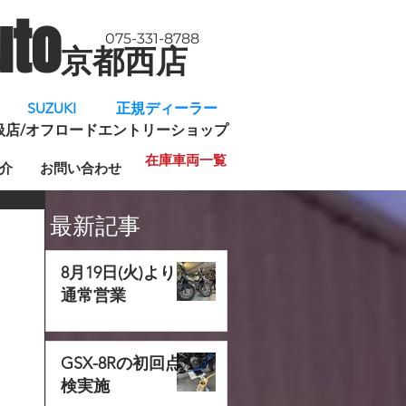
uto
075-331-8788
京都西店
​
SUZUKI 正規ディーラー
規取扱店/オフロードエントリーショップ
在庫車両一覧
介
お問い合わせ
最新記事
8月19日(火)より
通常営業
GSX-8Rの初回点
検実施