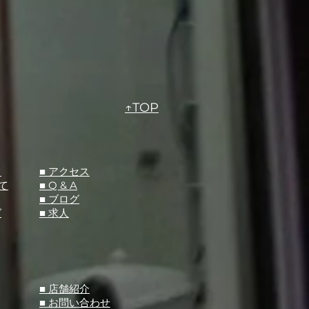
↑TOP
て
​■ アクセス
て
■ Q &
A
​■ ブログ
グ
​■ 求人
​■ 店舗紹介
■ お問い合わせ