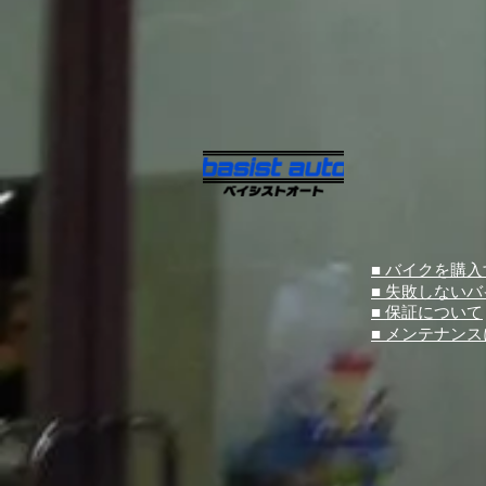
■ バイクを購
■ 失敗しない
■ 保証について
■ メンテナン