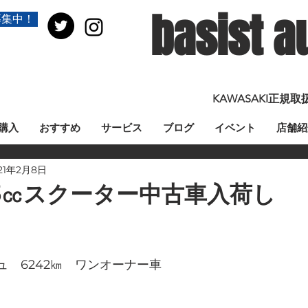
basist a
募集中！
KAWASAKI正
購入
おすすめ
サービス
ブログ
イベント
店舗紹
21年2月8日
5㏄スクーター中古車入荷し
　6242㎞　ワンオーナー車