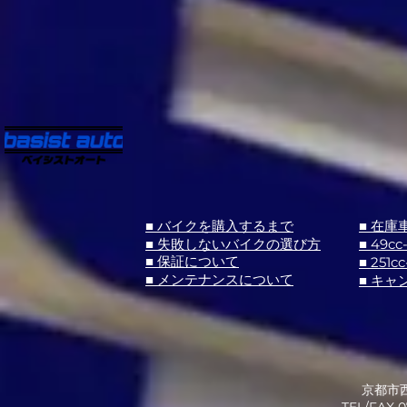
■ バイクを購入するまで
■ 在庫
■ 失敗しないバイクの選び方
■ 49cc
■ 251cc
■ 保証について
■ メンテナンスについて
■ キャ
京都市西