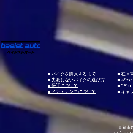
■ バイクを購入するまで
■ 在庫
■ 失敗しないバイクの選び方
■ 49cc
■ 251cc
■ 保証について
■ メンテナンスについて
■ キャ
京都市西