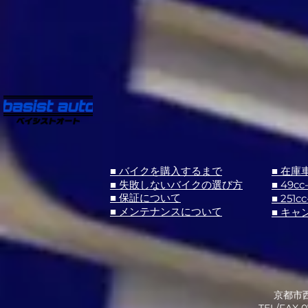
■ バイクを購入するまで
■ 在庫
■ 失敗しないバイクの選び方
■ 49cc
■ 251cc
■ 保証について
■ メンテナンスについて
■ キャ
京都市西