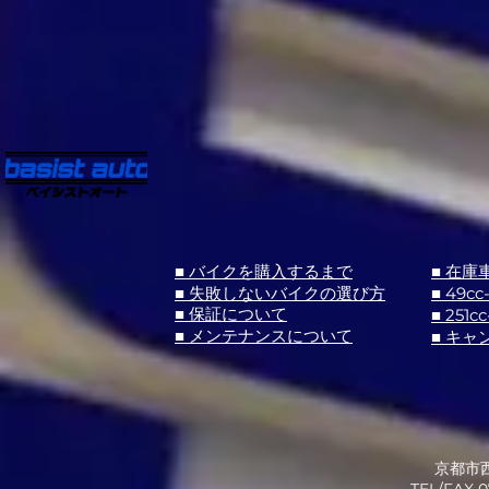
■ バイクを購入するまで
■ 在庫
■ 失敗しないバイクの選び方
■ 49cc
■ 251cc
■ 保証について
■ メンテナンスについて
■ キャ
京都市西