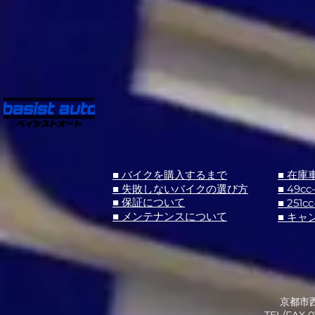
■ バイクを購入するまで
■ 在庫
■ 失敗しないバイクの選び方
■ 49cc
■ 251cc
■ 保証について
■ メンテナンスについて
■ キャ
京都市西