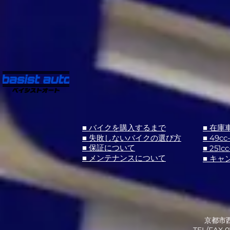
■ バイクを購入するまで
■ 在庫
■ 失敗しないバイクの選び方
■ 49cc
■ 251cc
■ 保証について
■ メンテナンスについて
■ キャ
京都市西