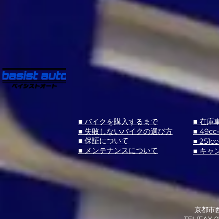
■ バイクを購入するまで
■ 在庫
■ 失敗しないバイクの選び方
■ 49cc
■ 251cc
■ 保証について
■ メンテナンスについて
■ キャ
京都市西