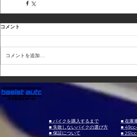
コメント
コメントを追加…
■ バイクを購入するまで
■ 在庫
■ 失敗しないバイクの選び方
■ 49cc
■ 251cc
■ 保証について