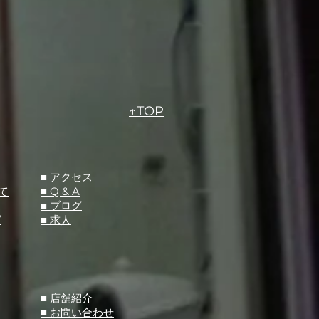
↑TOP
て
​■ アクセス
て
■ Q &
A
​■ ブログ
グ
​■ 求人
​■ 店舗紹介
■ お問い合わせ