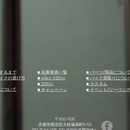
入するまで
■ 在庫車両一覧
■ パーツ/用品につい
バイクの選び方
■ 49cc-250cc
​■ バイク買取りについ
■ 251cc-
​■ カスタム
スについて
■ キャンペーン
​■ イベント/ツーリン
〒610-1105
京都市西京区大枝塚原町9-52