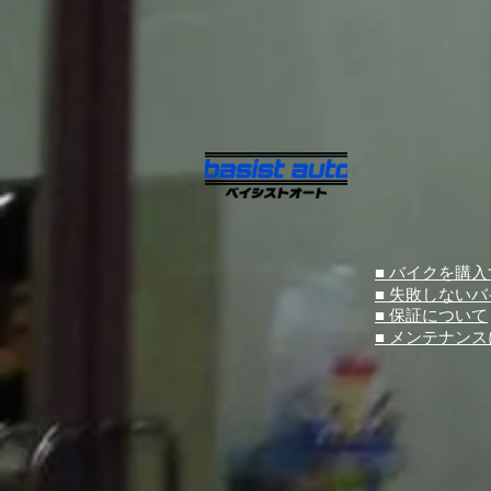
■ バイクを購
■ 失敗しない
■ 保証について
■ メンテナン