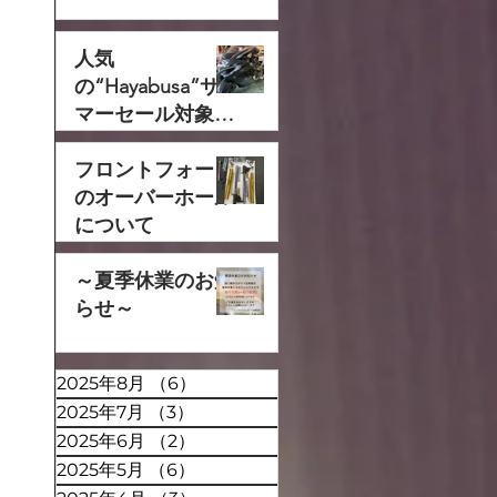
人気
の“Hayabusa”サ
マーセール対象で
す‼
フロントフォーク
のオーバーホール
について
～夏季休業のお知
らせ～
2025年8月
（6）
6件の記事
2025年7月
（3）
3件の記事
2025年6月
（2）
2件の記事
2025年5月
（6）
6件の記事