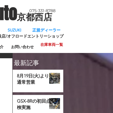
uto
075-331-8788
京都西店
​
SUZUKI 正規ディーラー
規取扱店/オフロードエントリーショップ
在庫車両一覧
介
お問い合わせ
最新記事
8月19日(火)より
通常営業
GSX-8Rの初回点
検実施