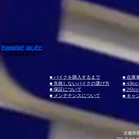
■ バイクを購入するまで
■ 在庫
■ 失敗しないバイクの選び方
■ 49cc
■ 251cc
■ 保証について
■ メンテナンスについて
■ キャ
京都市西