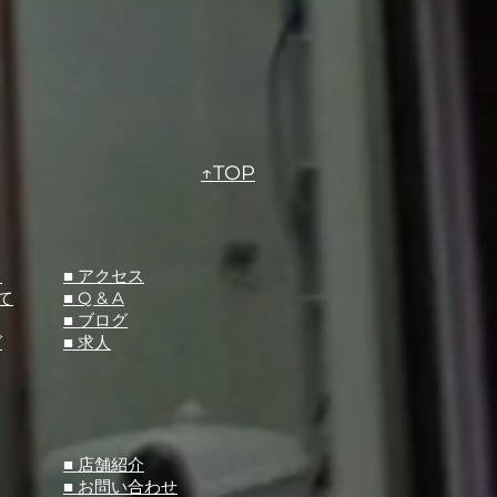
↑TOP
て
​■ アクセス
て
■ Q &
A
​■ ブログ
グ
​■ 求人
​■ 店舗紹介
■ お問い合わせ