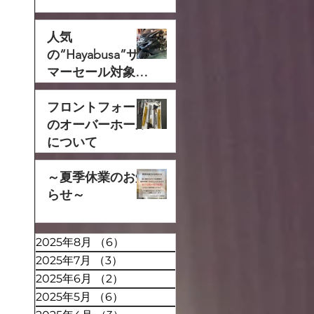
人気
の“Hayabusa”サ
マーセール対象で
す‼
フロントフォーク
のオーバーホール
について
～夏季休業のお知
らせ～
2025年8月
（6）
6件の記事
2025年7月
（3）
3件の記事
2025年6月
（2）
2件の記事
2025年5月
（6）
6件の記事