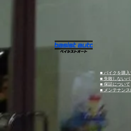
■ バイクを購
■ 失敗しない
■ 保証について
■ メンテナン