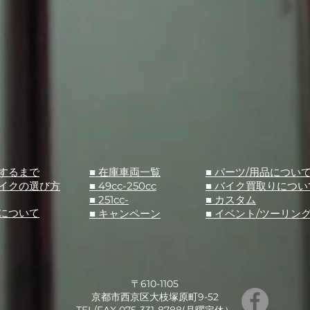
入するまで
■ 在庫車両一覧
■ パーツ/用品につい
バイクの選び方
■ 49cc-250cc
​■ バイク買取りについ
■ 251cc-
​■ カスタム
スについて
■ キャンペーン
​■ イベント/ツーリン
〒610-1105
京都市西京区大枝塚原町9-52