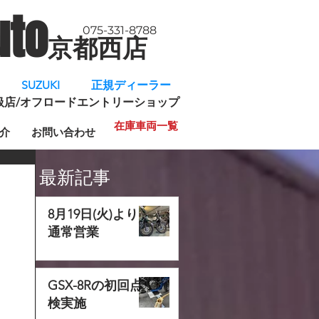
uto
075-331-8788
京都西店
​
SUZUKI 正規ディーラー
規取扱店/オフロードエントリーショップ
在庫車両一覧
介
お問い合わせ
最新記事
8月19日(火)より
通常営業
GSX-8Rの初回点
検実施