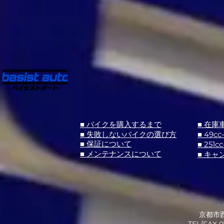
■ バイクを購入するまで
■ 在庫
■ 失敗しないバイクの選び方
■ 49cc
■ 251cc
■ 保証について
■ メンテナンスについて
■ キャ
京都市西