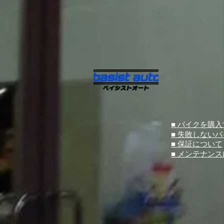
■ バイクを購
■ 失敗しない
■ 保証について
■ メンテナン