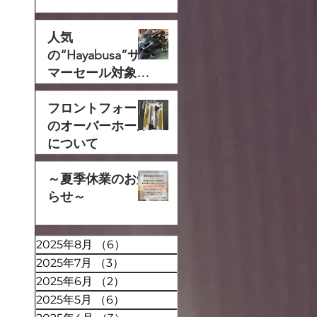
人気
の“Hayabusa”サ
マーセール対象で
す‼
フロントフォーク
のオーバーホール
について
～夏季休業のお知
らせ～
2025年8月
（6）
6件の記事
2025年7月
（3）
3件の記事
2025年6月
（2）
2件の記事
2025年5月
（6）
6件の記事