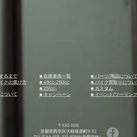
入するまで
■ 在庫車両一覧
■ パーツ/用品につい
バイクの選び方
■ 49cc-250cc
​■ バイク買取りについ
■ 251cc-
​■ カスタム
スについて
■ キャンペーン
​■ イベント/ツーリン
〒610-1105
京都市西京区大枝塚原町9-52