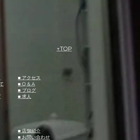
↑TOP
て
​■ アクセス
て
■ Q &
A
​■ ブログ
グ
​■ 求人
​■ 店舗紹介
■ お問い合わせ