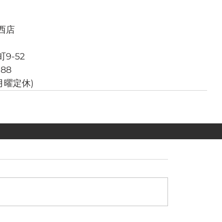
西店
9-52
788
週月曜定休)