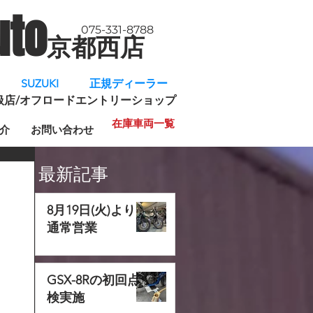
uto
075-331-8788
京都西店
​
SUZUKI 正規ディーラー
規取扱店/オフロードエントリーショップ
在庫車両一覧
介
お問い合わせ
最新記事
8月19日(火)より
通常営業
GSX-8Rの初回点
検実施