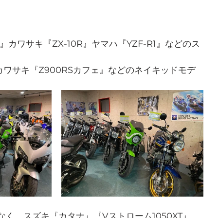
R』カワサキ『ZX-10R』ヤマハ『YZF-R1』などのス
』カワサキ『Z900RSカフェ』などのネイキッドモデ
く、スズキ『カタナ』『Vストローム1050XT』