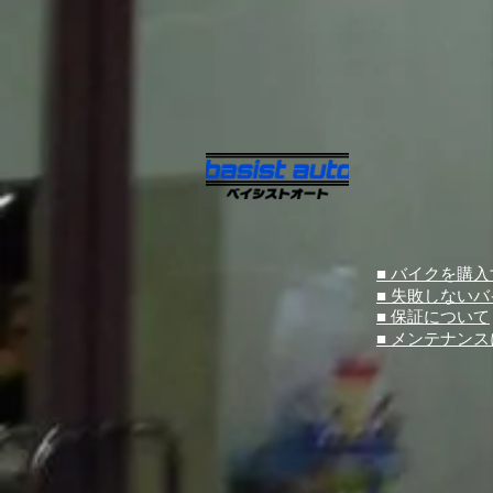
■ バイクを購
■ 失敗しない
■ 保証について
■ メンテナン