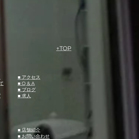
↑TOP
て
​■ アクセス
て
■ Q &
A
​■ ブログ
グ
​■ 求人
​■ 店舗紹介
■ お問い合わせ