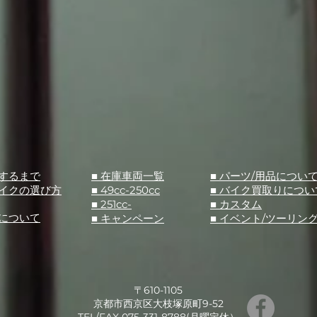
入するまで
■ 在庫車両一覧
■ パーツ/用品につい
バイクの選び方
■ 49cc-250cc
​■ バイク買取りについ
■ 251cc-
​■ カスタム
スについて
■ キャンペーン
​■ イベント/ツーリン
〒610-1105
京都市西京区大枝塚原町9-52