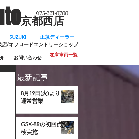
uto
075-331-8788
京都西店
​
SUZUKI 正規ディーラー
規取扱店/オフロードエントリーショップ
在庫車両一覧
介
お問い合わせ
最新記事
8月19日(火)より
通常営業
GSX-8Rの初回点
検実施