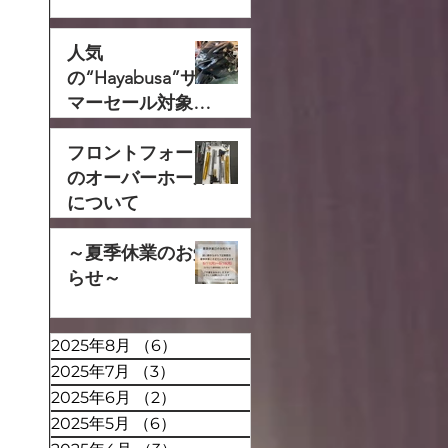
人気
の“Hayabusa”サ
マーセール対象で
す‼
フロントフォーク
のオーバーホール
について
～夏季休業のお知
らせ～
2025年8月
（6）
6件の記事
2025年7月
（3）
3件の記事
2025年6月
（2）
2件の記事
2025年5月
（6）
6件の記事