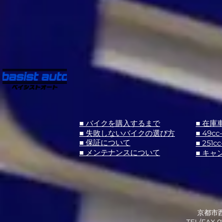
■ バイクを購入するまで
■ 在庫
■ 失敗しないバイクの選び方
■ 49cc
■ 251cc
■ 保証について
■ メンテナンスについて
■ キャ
京都市西