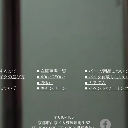
入するまで
■ 在庫車両一覧
■ パーツ/用品につい
バイクの選び方
■ 49cc-250cc
​■ バイク買取りについ
■ 251cc-
​■ カスタム
スについて
■ キャンペーン
​■ イベント/ツーリン
〒610-1105
京都市西京区大枝塚原町9-52