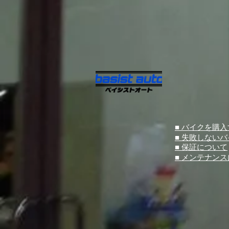
■ バイクを購
■ 失敗しない
■ 保証について
■ メンテナン