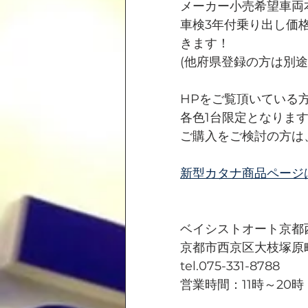
メーカー小売希望車両本体
車検3年付乗り出し価格　
きます！
(他府県登録の方は別
HPをご覧頂いている方
各色1台限定となりま
ご購入をご検討の方は
新型カタナ商品ページ
ベイシストオート京都
京都市西京区大枝塚原町
tel.075-331-8788
営業時間：11時～20時 