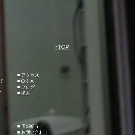
↑TOP
て
​■ アクセス
て
■ Q &
A
​■ ブログ
グ
​■ 求人
​■ 店舗紹介
■ お問い合わせ