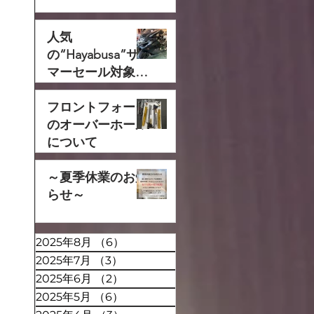
人気
の“Hayabusa”サ
マーセール対象で
す‼
フロントフォーク
のオーバーホール
について
～夏季休業のお知
らせ～
2025年8月
（6）
6件の記事
2025年7月
（3）
3件の記事
2025年6月
（2）
2件の記事
2025年5月
（6）
6件の記事