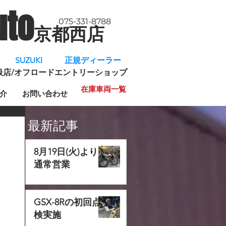
uto
075-331-8788
京都西店
​
SUZUKI 正規ディーラー
規取扱店/オフロードエントリーショップ
在庫車両一覧
介
お問い合わせ
最新記事
8月19日(火)より
通常営業
GSX-8Rの初回点
検実施