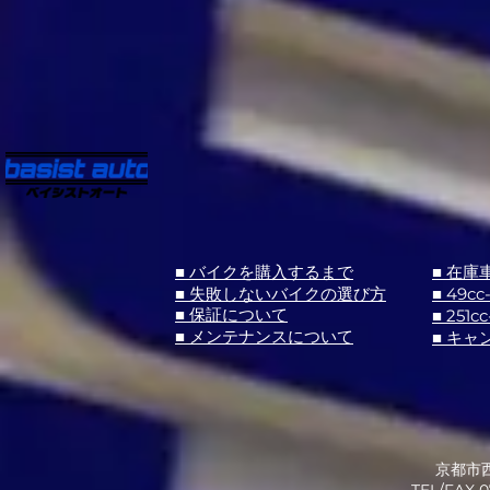
■ バイクを購入するまで
■ 在庫
■ 失敗しないバイクの選び方
■ 49cc
■ 251cc
■ 保証について
■ メンテナンスについて
■ キャ
京都市西