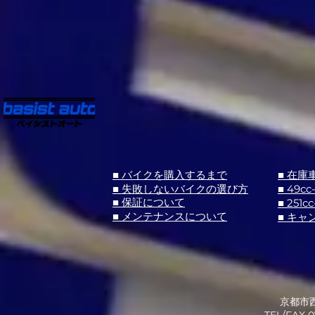
■ バイクを購入するまで
■ 在庫
■ 失敗しないバイクの選び方
■ 49cc
■ 251cc
■ 保証について
■ メンテナンスについて
■ キャ
京都市西