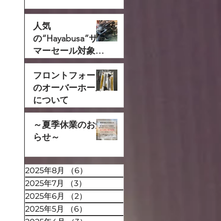
人気
の“Hayabusa”サ
マーセール対象で
す‼
フロントフォーク
のオーバーホール
について
～夏季休業のお知
らせ～
2025年8月
（6）
6件の記事
2025年7月
（3）
3件の記事
2025年6月
（2）
2件の記事
2025年5月
（6）
6件の記事