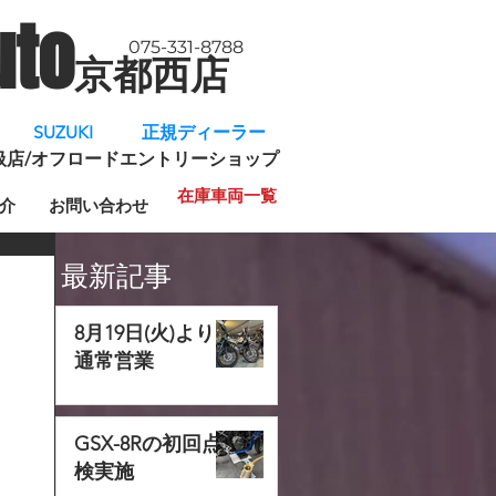
uto
075-331-8788
京都西店
​
SUZUKI 正規ディーラー
規取扱店/オフロードエントリーショップ
在庫車両一覧
介
お問い合わせ
最新記事
8月19日(火)より
通常営業
GSX-8Rの初回点
検実施