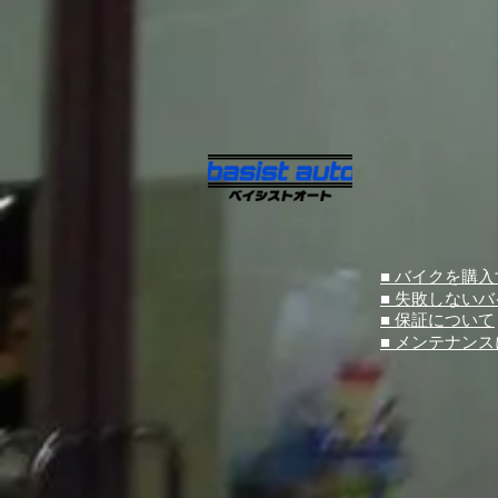
■ バイクを購
■ 失敗しない
■ 保証について
■ メンテナン