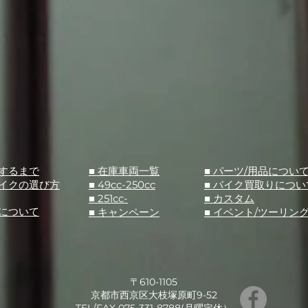
入するまで
■ 在庫車両一覧
■ パーツ/用品につい
バイクの選び方
■ 49cc-250cc
​■ バイク買取りについ
■ 251cc-
​■ カスタム
スについて
■ キャンペーン
​■ イベント/ツーリン
〒610-1105
京都市西京区大枝塚原町9-52