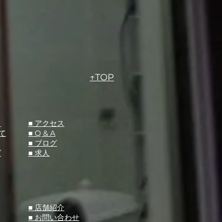
↑TOP
て
​■ アクセス
て
■ Q &
A
​■ ブログ
グ
​■ 求人
​■ 店舗紹介
■ お問い合わせ