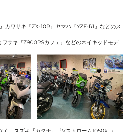
R』カワサキ『ZX-10R』ヤマハ『YZF-R1』などのス
』カワサキ『Z900RSカフェ』などのネイキッドモデ
く、スズキ『カタナ』『Vストローム1050XT』