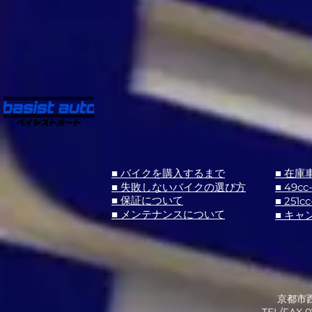
■ バイクを購入するまで
■ 在庫
■ 失敗しないバイクの選び方
■ 49cc
■ 251cc
■ 保証について
■ メンテナンスについて
■ キャ
京都市西