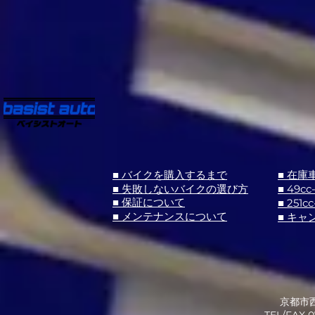
■ バイクを購入するまで
■ 在庫
■ 失敗しないバイクの選び方
■ 49cc
■ 251cc
■ 保証について
■ メンテナンスについて
■ キャ
京都市西