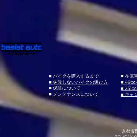
■ バイクを購入するまで
■ 在庫
■ 失敗しないバイクの選び方
■ 49cc
■ 251cc
■ 保証について
■ メンテナンスについて
■ キャ
京都市西