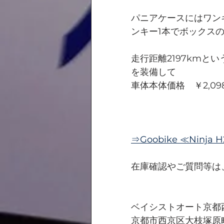
パニアケースにはワン
ンキー1本でボックス
走行距離2197kmと
を装備して
車体本体価格　￥2,0
⇒Goobike ≪Ninja
在庫確認やご質問等は
ベイシストオート京都
京都市西京区大枝塚原町