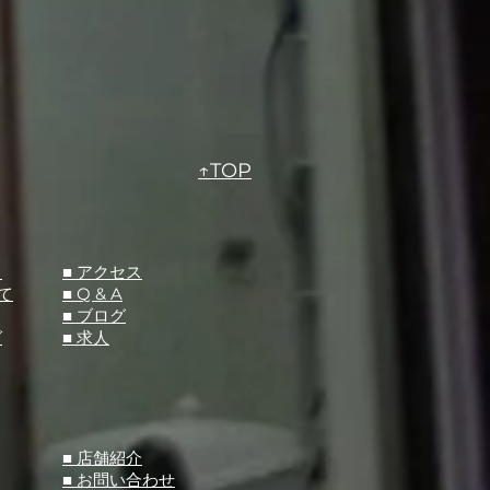
↑TOP
て
​■ アクセス
て
■ Q &
A
​■ ブログ
グ
​■ 求人
​■ 店舗紹介
■ お問い合わせ