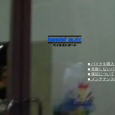
■ バイクを購
■ 失敗しない
■ 保証について
■ メンテナン