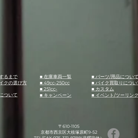
入するまで
■ 在庫車両一覧
■ パーツ/用品につい
バイクの選び方
■ 49cc-250cc
​■ バイク買取りについ
■ 251cc-
​■ カスタム
スについて
■ キャンペーン
​■ イベント/ツーリン
〒610-1105
京都市西京区大枝塚原町9-52