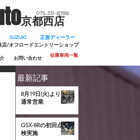
uto
075-331-8788
京都西店
​
SUZUKI 正規ディーラー
規取扱店/オフロードエントリーショップ
在庫車両一覧
介
お問い合わせ
最新記事
8月19日(火)より
通常営業
GSX-8Rの初回点
検実施