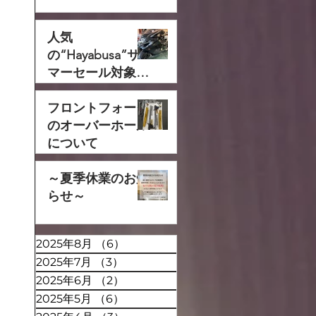
人気
の“Hayabusa”サ
マーセール対象で
す‼
フロントフォーク
のオーバーホール
について
～夏季休業のお知
らせ～
2025年8月
（6）
6件の記事
2025年7月
（3）
3件の記事
2025年6月
（2）
2件の記事
2025年5月
（6）
6件の記事