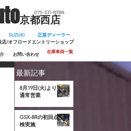
uto
075-331-8788
京都西店
​
SUZUKI 正規ディーラー
規取扱店/オフロードエントリーショップ
在庫車両一覧
介
お問い合わせ
最新記事
8月19日(火)より
通常営業
GSX-8Rの初回点
検実施