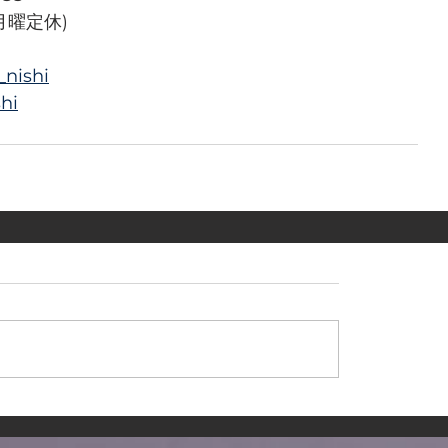
週月曜定休)
_nishi
hi