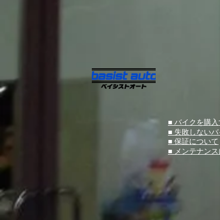
■ バイクを購
■ 失敗しない
■ 保証について
■ メンテナン