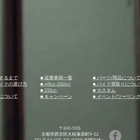
入するまで
■ 在庫車両一覧
■ パーツ/用品につい
バイクの選び方
■ 49cc-250cc
​■ バイク買取りについ
■ 251cc-
​■ カスタム
スについて
■ キャンペーン
​■ イベント/ツーリン
〒610-1105
京都市西京区大枝塚原町9-52