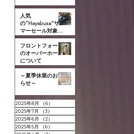
人気
の“Hayabusa”サ
マーセール対象で
す‼
フロントフォーク
のオーバーホール
について
～夏季休業のお知
らせ～
2025年8月
（6）
6件の記事
2025年7月
（3）
3件の記事
2025年6月
（2）
2件の記事
2025年5月
（6）
6件の記事