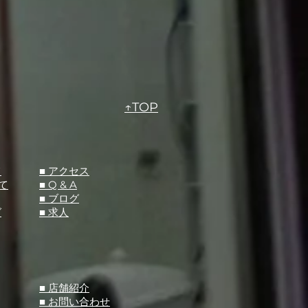
↑TOP
て
​■ アクセス
て
■ Q &
A
​■ ブログ
グ
​■ 求人
​■ 店舗紹介
■ お問い合わせ