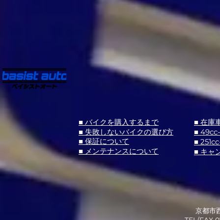
■ バイクを購入するまで
■ 在庫
■ 失敗しないバイクの選び方
■ 49cc
■ 251cc
■ 保証について
■ メンテナンスについて
■ キャ
京都市西