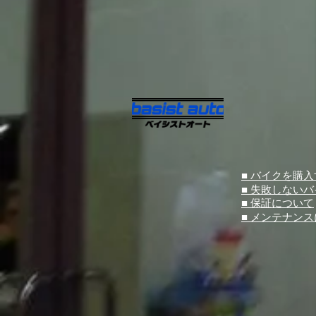
■ バイクを購
■ 失敗しない
■ 保証について
■ メンテナン