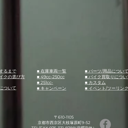
入するまで
■ 在庫車両一覧
■ パーツ/用品につい
バイクの選び方
■ 49cc-250cc
​■ バイク買取りについ
■ 251cc-
​■ カスタム
スについて
■ キャンペーン
​■ イベント/ツーリン
〒610-1105
京都市西京区大枝塚原町9-52