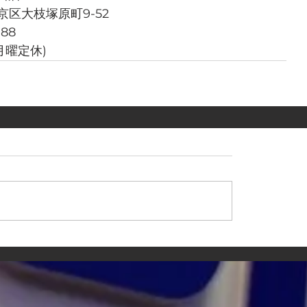
西京区大枝塚原町9-52
788
週月曜定休)