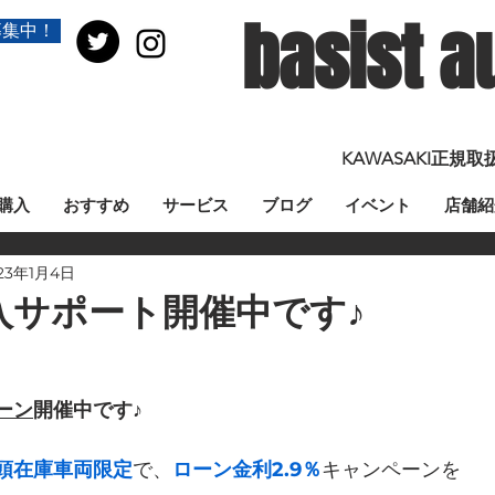
basist a
募集中！
KAWASAKI正
購入
おすすめ
サービス
ブログ
イベント
店舗紹
23年1月4日
入サポート開催中です♪
ーン
開催中です♪
頭在庫車両限定
で、
ローン金利2.9％
キャンペーンを