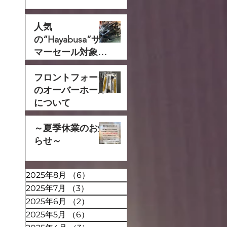
人気
の“Hayabusa”サ
マーセール対象で
す‼
フロントフォーク
のオーバーホール
について
～夏季休業のお知
らせ～
2025年8月
（6）
6件の記事
2025年7月
（3）
3件の記事
2025年6月
（2）
2件の記事
2025年5月
（6）
6件の記事