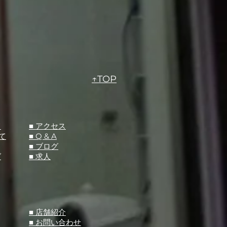
↑TOP
て
​■ アクセス
て
■ Q &
A
​■ ブログ
グ
​■ 求人
​■ 店舗紹介
■ お問い合わせ