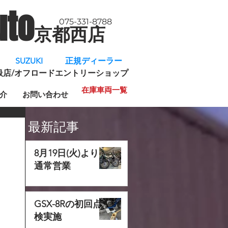
uto
075-331-8788
京都西店
​
SUZUKI 正規ディーラー
規取扱店/オフロードエントリーショップ
在庫車両一覧
介
お問い合わせ
最新記事
8月19日(火)より
通常営業
GSX-8Rの初回点
検実施