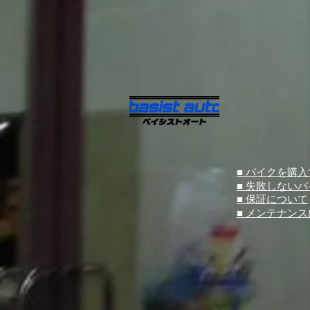
■ バイクを購
■ 失敗しない
■ 保証について
■ メンテナン