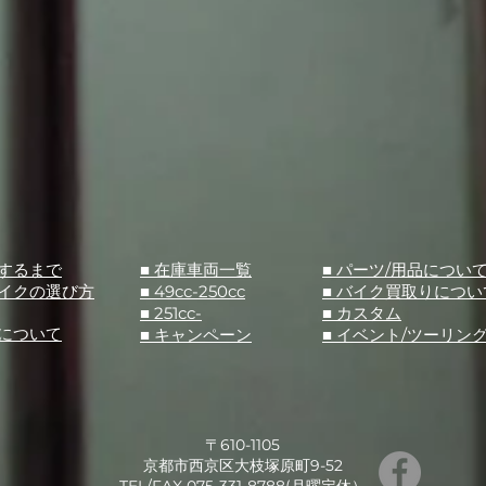
入するまで
■ 在庫車両一覧
■ パーツ/用品につい
バイクの選び方
■ 49cc-250cc
​■ バイク買取りについ
■ 251cc-
​■ カスタム
スについて
■ キャンペーン
​■ イベント/ツーリン
〒610-1105
京都市西京区大枝塚原町9-52