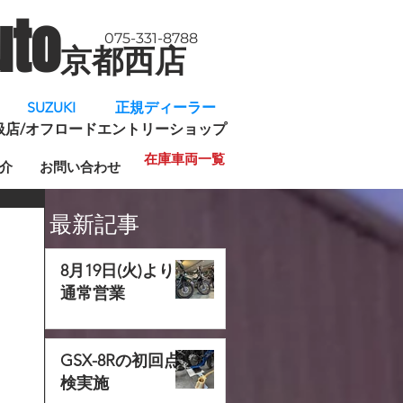
uto
075-331-8788
京都西店
​
SUZUKI 正規ディーラー
規取扱店/オフロードエントリーショップ
在庫車両一覧
介
お問い合わせ
最新記事
8月19日(火)より
通常営業
GSX-8Rの初回点
検実施