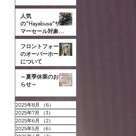
人気
の“Hayabusa”サ
マーセール対象で
す‼
フロントフォーク
のオーバーホール
について
～夏季休業のお知
らせ～
2025年8月
（6）
6件の記事
2025年7月
（3）
3件の記事
2025年6月
（2）
2件の記事
2025年5月
（6）
6件の記事