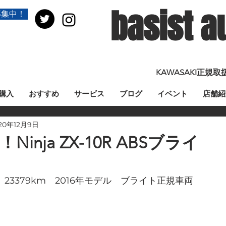
basist a
募集中！
KAWASAKI正
購入
おすすめ
サービス
ブログ
イベント
店舗紹
20年12月9日
！Ninja ZX-10R ABSブライ
ABS　23379km　2016年モデル　ブライト正規車両