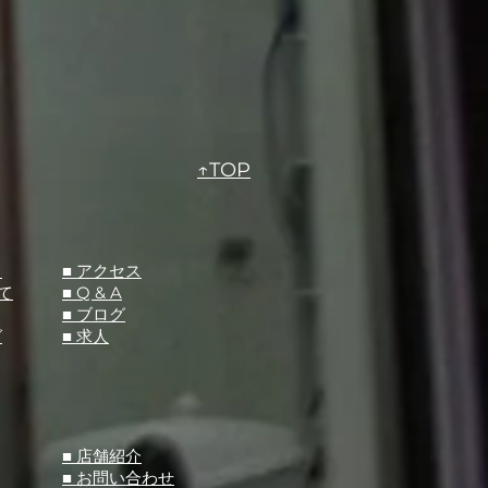
↑TOP
て
​■ アクセス
て
■ Q &
A
​■ ブログ
グ
​■ 求人
​■ 店舗紹介
■ お問い合わせ