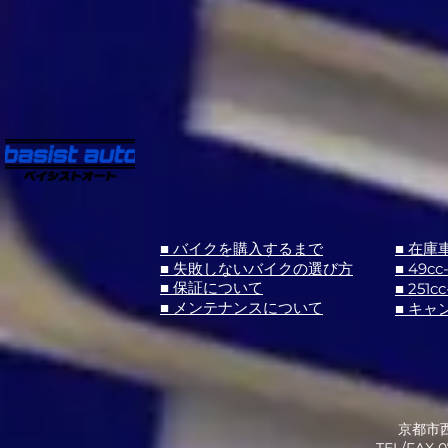
■ バイクを購入するまで
■ 在庫
■ 失敗しないバイクの選び方
■ 49cc
■ 251cc
■ 保証について
■ メンテナンスについて
■ キャ
京都市西