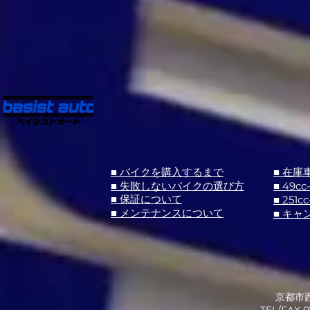
■ バイクを購入するまで
■ 在庫
■ 失敗しないバイクの選び方
■ 49cc
■ 251cc
■ 保証について
■ メンテナンスについて
■ キャ
京都市西