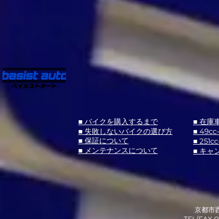
■ バイクを購入するまで
■ 在庫
■ 失敗しないバイクの選び方
■ 49cc
■ 251cc
■ 保証について
■ メンテナンスについて
■ キャ
京都市西