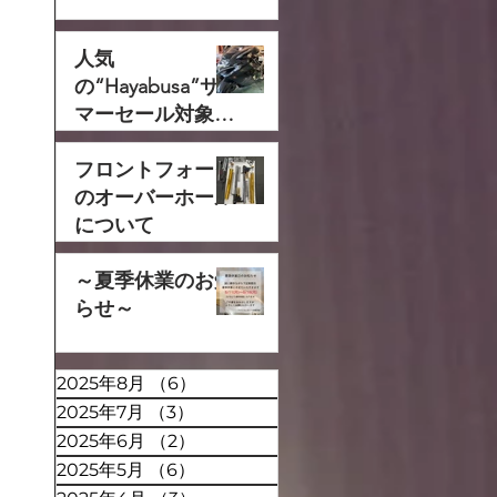
人気
の“Hayabusa”サ
マーセール対象で
す‼
フロントフォーク
のオーバーホール
について
～夏季休業のお知
らせ～
2025年8月
（6）
6件の記事
2025年7月
（3）
3件の記事
2025年6月
（2）
2件の記事
2025年5月
（6）
6件の記事