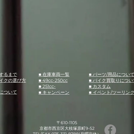
入するまで
■ 在庫車両一覧
■ パーツ/用品につい
バイクの選び方
■ 49cc-250cc
​■ バイク買取りについ
■ 251cc-
​■ カスタム
スについて
■ キャンペーン
​■ イベント/ツーリン
〒610-1105
京都市西京区大枝塚原町9-52