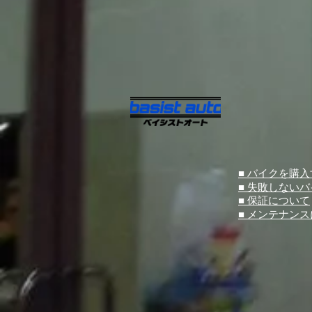
■ バイクを購
■ 失敗しない
■ 保証について
■ メンテナン