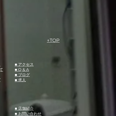
↑TOP
て
​■ アクセス
て
■ Q &
A
​■ ブログ
グ
​■ 求人
​■ 店舗紹介
■ お問い合わせ