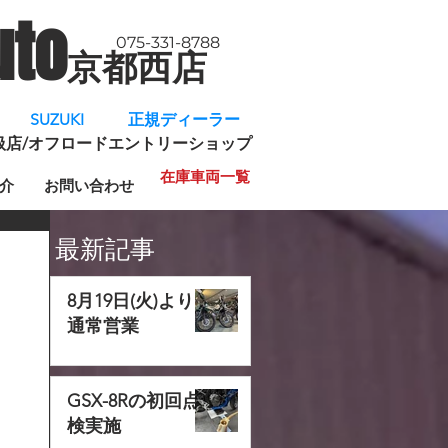
uto
075-331-8788
京都西店
​
SUZUKI 正規ディーラー
規取扱店/オフロードエントリーショップ
在庫車両一覧
介
お問い合わせ
最新記事
8月19日(火)より
通常営業
GSX-8Rの初回点
検実施