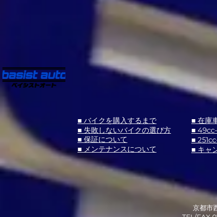
■ バイクを購入するまで
■ 在庫
■ 失敗しないバイクの選び方
■ 49cc
■ 251cc
■ 保証について
■ メンテナンスについて
■ キャ
京都市西