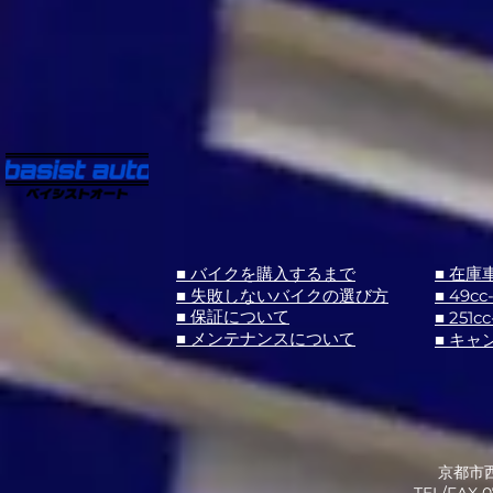
■ バイクを購入するまで
■ 在庫
■ 失敗しないバイクの選び方
■ 49cc
■ 251cc
■ 保証について
■ メンテナンスについて
■ キャ
京都市西