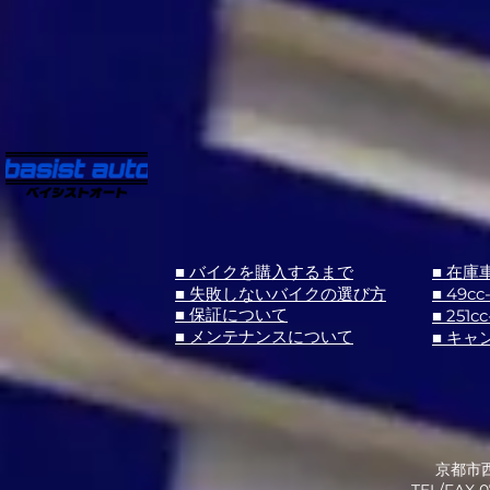
■ バイクを購入するまで
■ 在庫
■ 失敗しないバイクの選び方
■ 49cc
■ 251cc
■ 保証について
■ メンテナンスについて
■ キャ
京都市西