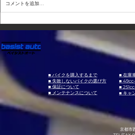
コメントを追加…
■ バイクを購入するまで
■ 在庫
■ 失敗しないバイクの選び方
■ 49cc
■ 251cc
■ 保証について
■ メンテナンスについて
■ キャ
京都市西