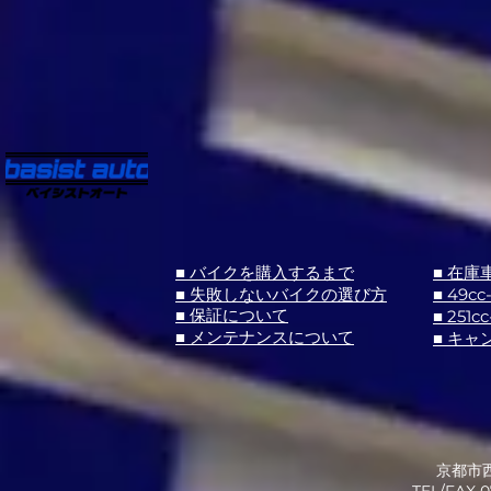
■ バイクを購入するまで
■ 在庫
■ 失敗しないバイクの選び方
■ 49cc
■ 251cc
■ 保証について
■ メンテナンスについて
■ キャ
京都市西