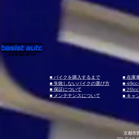
■ バイクを購入するまで
■ 在庫
■ 失敗しないバイクの選び方
■ 49cc
■ 251cc
■ 保証について
■ メンテナンスについて
■ キャ
京都市西